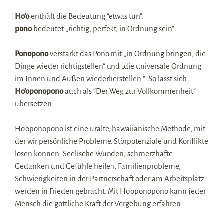
Ho’o
enthält die Bedeutung “etwas tun”.
pono
bedeutet „richtig, perfekt, in Ordnung sein“.
Ponopono
verstärkt das Pono mit „in Ordnung bringen, die
Dinge wieder richtigstellen“ und „die universale Ordnung
im Innen und Außen wiederherstellen.“. So lässt sich
Ho’oponopono
auch als “Der Weg zur Vollkommenheit“
übersetzen.
Ho’oponopono ist eine uralte, hawaiianische Methode, mit
der wir persönliche Probleme, Störpotenziale und Konflikte
lösen können. Seelische Wunden, schmerzhafte
Gedanken und Gefühle heilen, Familienprobleme,
Schwierigkeiten in der Partnerschaft oder am Arbeitsplatz
werden in Frieden gebracht. Mit Ho’oponopono kann jeder
Mensch die göttliche Kraft der Vergebung erfahren.